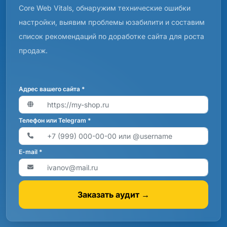
Core Web Vitals, обнаружим технические ошибки
настройки, выявим проблемы юзабилити и составим
список рекомендаций по доработке сайта для роста
продаж.
Адрес вашего сайта *
Телефон или Telegram *
E-mail *
Заказать аудит →