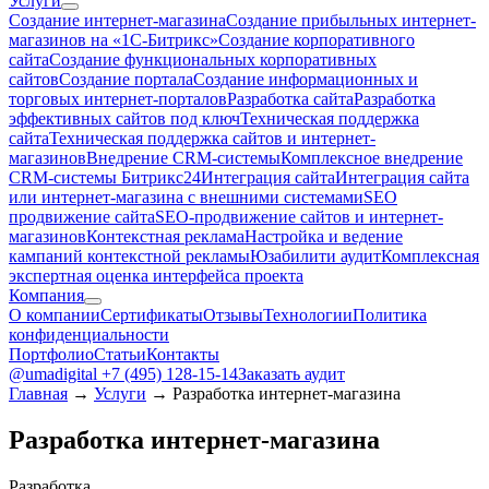
Услуги
Создание интернет-магазина
Создание прибыльных интернет-
магазинов на «1С-Битрикс»
Создание корпоративного
сайта
Создание функциональных корпоративных
сайтов
Создание портала
Создание информационных и
торговых интернет-порталов
Разработка сайта
Разработка
эффективных сайтов под ключ
Техническая поддержка
сайта
Техническая поддержка сайтов и интернет-
магазинов
Внедрение CRM-системы
Комплексное внедрение
CRM-системы Битрикс24
Интеграция сайта
Интеграция сайта
или интернет-магазина с внешними системами
SEO
продвижение сайта
SEO-продвижение сайтов и интернет-
магазинов
Контекстная реклама
Настройка и ведение
кампаний контекстной рекламы
Юзабилити аудит
Комплексная
экспертная оценка интерфейса проекта
Компания
О компании
Сертификаты
Отзывы
Технологии
Политика
конфиденциальности
Портфолио
Статьи
Контакты
@umadigital
+7 (495) 128-15-14
Заказать аудит
Главная
→
Услуги
→ Разработка интернет-магазина
Разработка интернет-магазина
Разработка