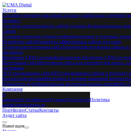
Услуги
Создание интернет-магазина
Создание прибыльных интернет-ма
Битрикс»
Создание корпоративного сайта
Создание функциональных кор
сайтов
Создание портала
Создание информационных и торговых интер
Разработка сайта
Разработка эффективных сайтов под ключ
Техническая поддержка сайта
Техническая поддержка сайтов и 
магазинов
Внедрение CRM-системы
Комплексное внедрение CRM-систем
Интеграция сайта
Интеграция сайта или интернет-магазина с 
системами
SEO продвижение сайта
SEO-продвижение сайтов и интернет-
Контекстная реклама
Настройка и ведение кампаний контекстн
Юзабилити аудит
Комплексная экспертная оценка интерфейса п
Компания
О
компании
Сертификаты
Отзывы
Технологии
Политика
конфиденциальности
Портфолио
Статьи
Контакты
Аудит сайта
Навигация