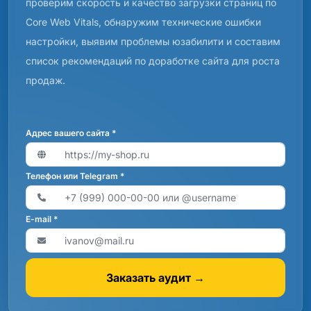
проверим скорость и качество загрузки страниц по
Core Web Vitals, обнаружим технические ошибки
настройки, выявим проблемы юзабилити и составим
список рекомендаций по доработке сайта для роста
продаж.
Адрес вашего сайта *
Телефон или Telegram *
E-mail *
Заказать аудит →