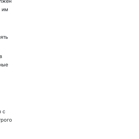
олжен
о им
ять
в
бные
 с
трого