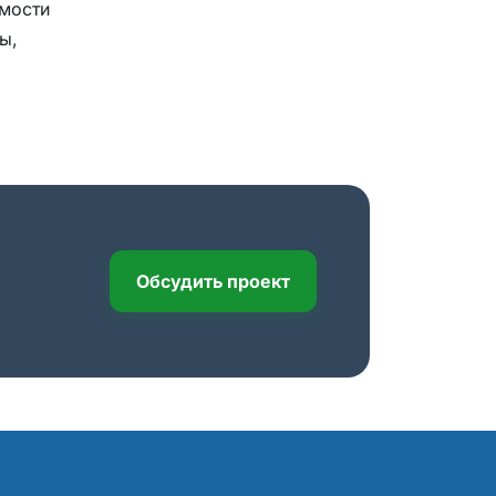
имости
ы,
Обсудить проект