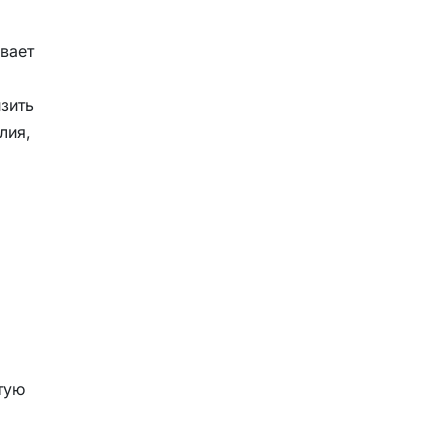
вает
зить
лия,
тую